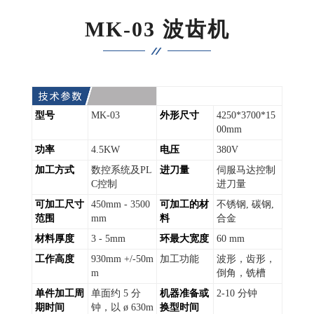
MK-03 波齿机
型号
MK-03
外形尺寸
4250*3700*15
00mm
功率
4.5KW
电压
380V
加工方式
数控系统及PL
进刀量
伺服马达控制
C控制
进刀量
可加工尺寸
450mm - 3500
可加工的材
不锈钢, 碳钢,
范围
mm
料
合金
材料厚度
3 - 5mm
环最大宽度
60 mm
工作高度
930mm +/-50m
加工功能
波形，齿形，
m
倒角，铣槽
单件加工周
单面约 5 分
机器准备或
2-10 分钟
期时间
钟，以 ø 630m
换型时间