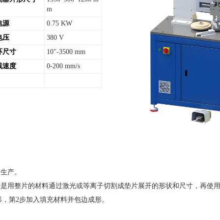
m
电源
0.75 KW
电压
380 V
环尺寸
10"-3500 mm
线速度
0-200 mm/s
的生产。
般是用整片的材料通过激光或等离子切割成垫片展开的形状和尺寸，再使
成形，第2步加入填充材料并包边成形。