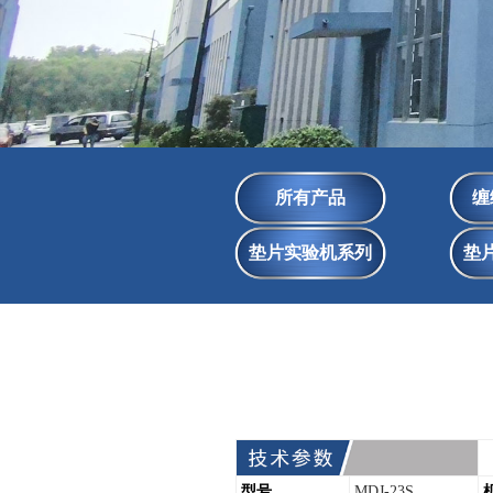
所有产品
缠
垫片实验机系列
垫
型号
MDJ-23S